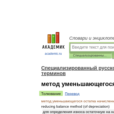
Словари и энциклоп
academic.ru
Специализированный русско-английский словарь бухгалтерских терминов
Специализированный русско
терминов
метод уменьшающегося
Толкование
Перевод
метод
уменьшающегося
остатка
начислен
reducing
balance
method
(
of
depreciation
)
для
определения
износа
остаточную
на
н