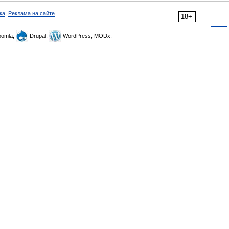
ка
,
Реклама на сайте
18+
omla,
Drupal,
WordPress, MODx.