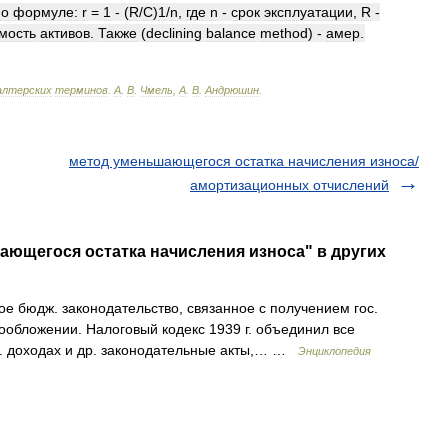
по
формуле:
r
=
1
- (
R
/
C
)
1
/
n
,
где
n
-
срок
эксплуатации
,
R
-
мость
активов
.
Также
(
declining
balance
method
) -
амер
.
алтерских
терминов
.
А
.
В
.
Чмель
,
А
.
В
.
Андрюшин
.
метод уменьшающегося остатка начисления износа/
амортизационных отчислений
ающегося остатка начисления износа" в других
бюдж. законодательство, связанное с получением гос.
обложении. Налоговый кодекс 1939 г. объединил все
с. доходах и др. законодательные акты,… …
Энциклопедия