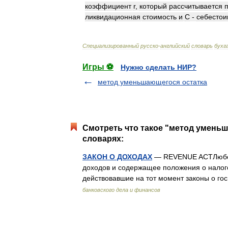
коэффициент
r
,
который
рассчитывается
ликвидационная
стоимость
и
С
-
себестои
Специализированный
русско
-
английский
словарь
бухг
Игры ⚽
Нужно сделать НИР?
метод уменьшающегося остатка
Смотреть что такое "метод уменьш
словарях:
ЗАКОН О ДОХОДАХ
— REVENUE ACTЛюбое 
доходов и содержащее положения о налого
действовавшие на тот момент законы о го
банковского дела и финансов