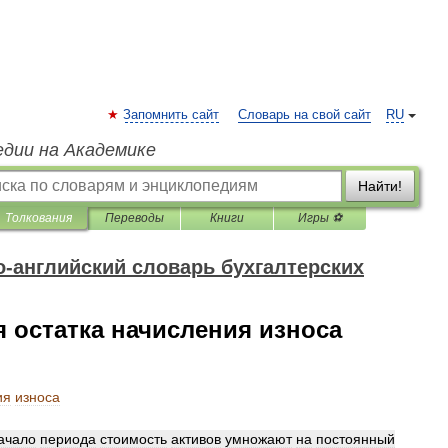
Запомнить сайт
Словарь на свой сайт
RU
едии на Академике
Найти!
Толкования
Переводы
Книги
Игры ⚽
-английский словарь бухгалтерских
 остатка начисления износа
ия
износа
ачало
периода
стоимость
активов
умножают
на
постоянный